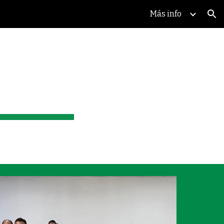
Más info
ion